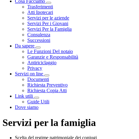
Cosa Facciamo
Visualizza menù di secondo livello
Trasferimenti
Atti Ipotecari
Servizi per le aziende
Servizi Per i Giovani
Servizi Per la Famiglia
Consulenza
Successioni
Da sapere
Visualizza menù di secondo livello
Le Funzioni Del notaio
Garanzie e Responsabilità
Antiriciclaggio
Privacy
Servizi on line
Visualizza menù di secondo livello
Documenti
Richiesta Preventivo
Richiesta Copia Atti
Link utili
Visualizza menù di secondo livello
Guide Utili
Dove siamo
Servizi per la famiglia
Scelta del regime patrimoniale dei coniugi