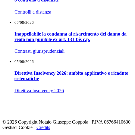
Controlli a distanza
06/08/2026
Inappellabile la condanna al risarcimento del danno da
reato non punibile ex art. 131-bis c.p.
Contrasti giurisprudenziali
05/08/2026
Direttiva Insolvency 2026: ambito applicativo e ricadute
sistematiche
Direttiva Insolvency 2026
Notaio Giuseppe Coppola
Latina - Via Carducci, 7 - 04100 | T. 0773693286 - 0773691995
Email:
info@notaiocoppola.it
-
amministrazione@notaiocoppola.it
© 2026 Copyright Notaio Giuseppe Coppola | P.IVA 06766410630 |
Gestisci Cookie
-
Credits