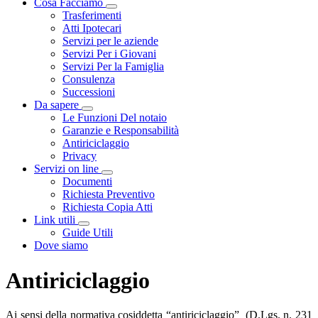
Cosa Facciamo
Visualizza menù di secondo livello
Trasferimenti
Atti Ipotecari
Servizi per le aziende
Servizi Per i Giovani
Servizi Per la Famiglia
Consulenza
Successioni
Da sapere
Visualizza menù di secondo livello
Le Funzioni Del notaio
Garanzie e Responsabilità
Antiriciclaggio
Privacy
Servizi on line
Visualizza menù di secondo livello
Documenti
Richiesta Preventivo
Richiesta Copia Atti
Link utili
Visualizza menù di secondo livello
Guide Utili
Dove siamo
Antiriciclaggio
Ai sensi della normativa cosiddetta “antiriciclaggio” (D.Lgs. n. 231