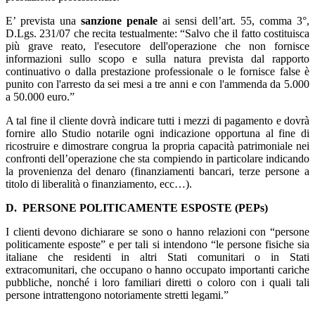
E’ prevista una
sanzione penale
ai sensi dell’art. 55, comma 3°,
D.Lgs. 231/07 che recita testualmente: “Salvo che il fatto costituisca
più grave reato, l'esecutore dell'operazione che non fornisce
informazioni sullo scopo e sulla natura prevista dal rapporto
continuativo o dalla prestazione professionale o le fornisce false è
punito con l'arresto da sei mesi a tre anni e con l'ammenda da 5.000
a 50.000 euro.”
A tal fine il cliente dovrà indicare tutti i mezzi di pagamento e dovrà
fornire allo Studio notarile ogni indicazione opportuna al fine di
ricostruire e dimostrare congrua la propria capacità patrimoniale nei
confronti dell’operazione che sta compiendo in particolare indicando
la provenienza del denaro (finanziamenti bancari, terze persone a
titolo di liberalità o finanziamento, ecc…).
D.
PERSONE POLITICAMENTE ESPOSTE (PEPs)
I clienti devono dichiarare se sono o hanno relazioni con “persone
politicamente esposte” e per tali si intendono “le persone fisiche sia
italiane che residenti in altri Stati comunitari o in Stati
extracomunitari, che occupano o hanno occupato importanti cariche
pubbliche, nonché i loro familiari diretti o coloro con i quali tali
persone intrattengono notoriamente stretti legami.”