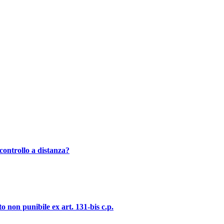
controllo a distanza?
o non punibile ex art. 131-bis c.p.