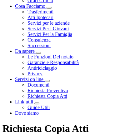
Orari Ufficio
Cosa Facciamo
Visualizza menù di secondo livello
Trasferimenti
Atti Ipotecari
Servizi per le aziende
Servizi Per i Giovani
Servizi Per la Famiglia
Consulenza
Successioni
Da sapere
Visualizza menù di secondo livello
Le Funzioni Del notaio
Garanzie e Responsabilità
Antiriciclaggio
Privacy
Servizi on line
Visualizza menù di secondo livello
Documenti
Richiesta Preventivo
Richiesta Copia Atti
Link utili
Visualizza menù di secondo livello
Guide Utili
Dove siamo
Richiesta Copia Atti