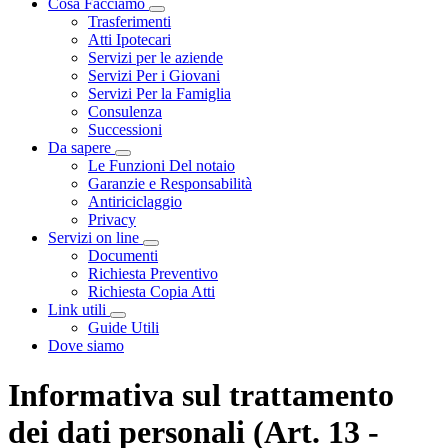
Cosa Facciamo
Visualizza menù di secondo livello
Trasferimenti
Atti Ipotecari
Servizi per le aziende
Servizi Per i Giovani
Servizi Per la Famiglia
Consulenza
Successioni
Da sapere
Visualizza menù di secondo livello
Le Funzioni Del notaio
Garanzie e Responsabilità
Antiriciclaggio
Privacy
Servizi on line
Visualizza menù di secondo livello
Documenti
Richiesta Preventivo
Richiesta Copia Atti
Link utili
Visualizza menù di secondo livello
Guide Utili
Dove siamo
Informativa sul trattamento
dei dati personali (Art. 13 -