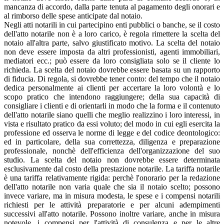
mancanza di accordo, dalla parte tenuta al pagamento degli onorari e
al rimborso delle spese anticipate dal notaio.
Negli atti notarili in cui partecipino enti pubblici o banche, se il costo
dell'atto notarile non è a loro carico, è regola rimettere la scelta del
notaio all'altra parte, salvo giustificato motivo. La scelta del notaio
non deve essere imposta da altri professionisti, agenti immobiliari,
mediatori ecc.; può essere da loro consigliata solo se il cliente lo
richieda. La scelta del notaio dovrebbe essere basata su un rapporto
di fiducia. Di regola, si dovrebbe tener conto: del tempo che il notaio
dedica personalmente ai clienti per accertare la loro volontà e lo
scopo pratico che intendono raggiungere; della sua capacità di
consigliare i clienti e di orientarli in modo che la forma e il contenuto
dell'atto notarile siano quelli che meglio realizzino i loro interessi, in
vista e risultato pratico da essi voluto; del modo in cui egli esercita la
professione ed osserva le norme di legge e del codice deontologico:
ed in particolare, della sua correttezza, diligenza e preparazione
professionale, nonchè dell'efficienza dell'organizzazione del suo
studio. La scelta del notaio non dovrebbe essere determinata
esclusivamente dal costo della prestazione notarile. La tariffa notarile
è una tariffa relativamente rigida: perchè l'onorario per la redazione
dell'atto notarile non varia quale che sia il notaio scelto; possono
invece variare, ma in misura modesta, le spese e i compensi notarili
richiesti per le attività preparatorie e per alcuni adempimenti
successivi all'atto notarile. Possono inoltre variare, anche in misura
notevole, i compensi per l'attività di consulenza e per le altre