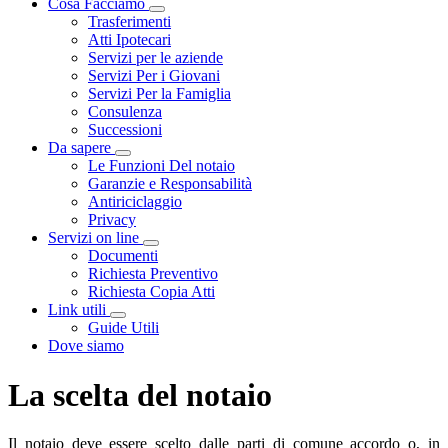
Cosa Facciamo
Visualizza menù di secondo livello
Trasferimenti
Atti Ipotecari
Servizi per le aziende
Servizi Per i Giovani
Servizi Per la Famiglia
Consulenza
Successioni
Da sapere
Visualizza menù di secondo livello
Le Funzioni Del notaio
Garanzie e Responsabilità
Antiriciclaggio
Privacy
Servizi on line
Visualizza menù di secondo livello
Documenti
Richiesta Preventivo
Richiesta Copia Atti
Link utili
Visualizza menù di secondo livello
Guide Utili
Dove siamo
La scelta del notaio
Il notaio deve essere scelto dalle parti di comune accordo o, in